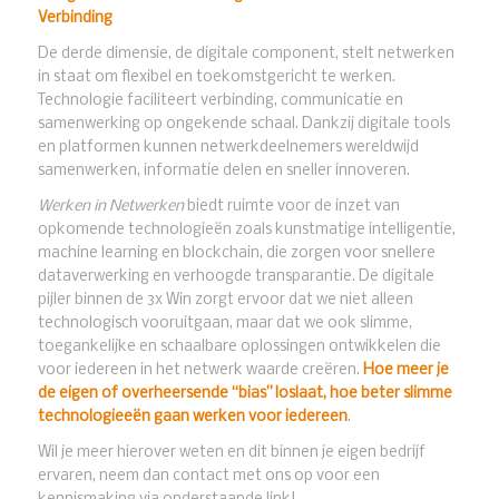
Verbinding
De derde dimensie, de digitale component, stelt netwerken
in staat om flexibel en toekomstgericht te werken.
Technologie faciliteert verbinding, communicatie en
samenwerking op ongekende schaal. Dankzij digitale tools
en platformen kunnen netwerkdeelnemers wereldwijd
samenwerken, informatie delen en sneller innoveren.
Werken in Netwerken
biedt ruimte voor de inzet van
opkomende technologieën zoals kunstmatige intelligentie,
machine learning en blockchain, die zorgen voor snellere
dataverwerking en verhoogde transparantie. De digitale
pijler binnen de 3x Win zorgt ervoor dat we niet alleen
technologisch vooruitgaan, maar dat we ook slimme,
toegankelijke en schaalbare oplossingen ontwikkelen die
voor iedereen in het netwerk waarde creëren.
Hoe meer je
de eigen of overheersende “
b
ias” loslaat, hoe beter slimme
technologiee
ë
n gaan werken voor iedereen
.
Wil je meer hierover weten en dit binnen je eigen bedrijf
ervaren, neem dan contact met ons op voor een