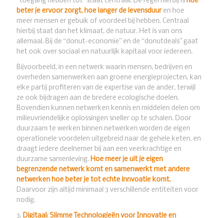
“toegang hebben tot” staat centraal. De regel hierbij is
hoe
beter je ervoor zorgt, hoe langer de levensduur
en hoe
meer mensen er gebuik of voordeel bij hebben. Centraal
hierbij staat dan het klimaat, de natuur. Het is van ons
allemaal. Bij de “donut-economie” en de “donutdeals” gaat
het ook over sociaal en natuurlijk kapitaal voor iedereen.
Bijvoorbeeld, in een netwerk waarin mensen, bedrijven en
overheden samenwerken aan groene energieprojecten, kan
elke partij profiteren van de expertise van de ander, terwijl
ze ook bijdragen aan de bredere ecologische doelen.
Bovendien kunnen netwerken kennis en middelen delen om
milieuvriendelijke oplossingen sneller op te schalen. Door
duurzaam te werken binnen netwerken worden de eigen
operationele voordelen uitgebreid naar de gehele keten, en
draagt iedere deelnemer bij aan een veerkrachtige en
duurzame samenleving.
Hoe meer je uit je eigen
begrenzende netwerk komt en samenwerkt met andere
netwerken hoe beter je tot echte innvoatie komt.
Daarvoor zijn altijd minimaal 3 verschillende entiteiten voor
nodig.
3.
Digitaal: Slimme Technologieën voor Innovatie en