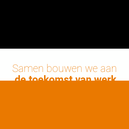
Samen bouwen we aan
.
de toekomst van werk
en realiseren we
de
mooiste dromen