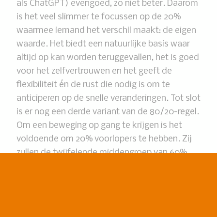
als ChatGPT) evengoed, zo niet beter. Daarom
is het veel slimmer te focussen op de 20%
waarmee iemand het verschil maakt: de eigen
waarde. Het biedt een natuurlijke basis waar
altijd op kan worden teruggevallen, het is goed
voor het zelfvertrouwen en het geeft de
flexibiliteit én de rust die nodig is om te
anticiperen op de snelle veranderingen. Tot slot
is er nog een derde variant van de 80/20-regel.
Om een beweging op gang te krijgen is het
voldoende om 20% voorlopers te hebben. Zij
zullen de twijfelende middengroep van 60%
meenemen, want er is altijd een groep van zo’n
20% die niet mee wil of kan.
WIN Werkt
laat in Amsterdam Zuidoost zien
dat je door het toepassen van de win-win-win