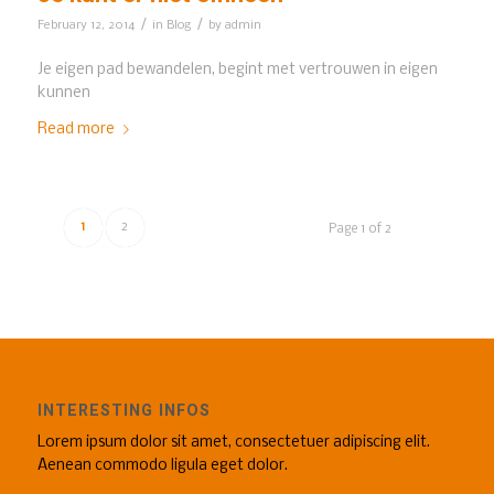
/
/
February 12, 2014
in
Blog
by
admin
Je eigen pad bewandelen, begint met vertrouwen in eigen
kunnen
Read more
1
2
Page 1 of 2
INTERESTING INFOS
Lorem ipsum dolor sit amet, consectetuer adipiscing elit.
Aenean commodo ligula eget dolor.