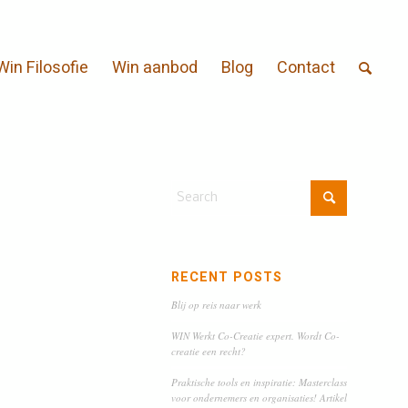
Win Filosofie
Win aanbod
Blog
Contact
RECENT POSTS
Blij op reis naar werk
WIN Werkt Co-Creatie expert. Wordt Co-
creatie een recht?
Praktische tools en inspiratie: Masterclass
voor ondernemers en organisaties! Artikel