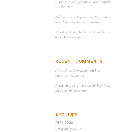
G-Buurt United geschreven door Martine
van der Horn
Ambtenaren en Impact: Een Nieuwe Reis
naar Samenwerking en Innovatie.
De Filosofie van Werken in Netwerken en
de 3x Win-Principes
RECENT COMMENTS
A WordPress Commenter
Van
on
blijvende waarde zijn
Sfeerbeeld WIN Werkt
Anonymous
on
nieuwjaarsbijeenkomst
ARCHIVES
May 2026
February 2025