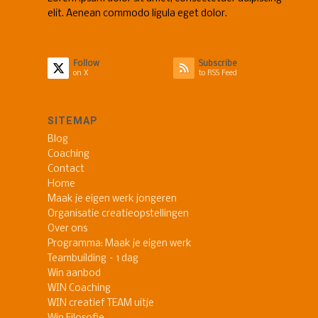
elit. Aenean commodo ligula eget dolor.
Follow
Subscribe
on X
to RSS Feed
SITEMAP
Blog
Coaching
Contact
Home
Maak je eigen werk jongeren
Organisatie creatieopstellingen
Over ons
Programma: Maak je eigen werk
Teambuilding – 1 dag
Win aanbod
WIN Coaching
WIN creatief TEAM uitje